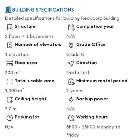
BUILDING SPECIFICATIONS
Detailed specifications for building Reddoorz Building
Structure
Completion year
5 floors + 1 basements
N/A
Number of elevators
Grade Office
1 elevators
Grade C
Floor area
Direction
200 m
North East
2
Total usable area
Minimum rental period
1,000 m
2 years
2
Ceiling height
Backup power
2.7 m
N/A
Parking lot
Working hours
N/A
8h00 - 18h00 Monday to
Friday