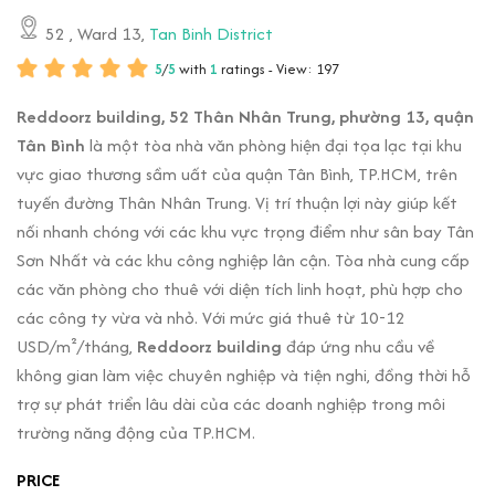
52
, Ward 13,
Tan Binh District
5
/
5
with
1
ratings - View: 197
Reddoorz building, 52 Thân Nhân Trung, phường 13, quận
Tân Bình
là một tòa nhà văn phòng hiện đại tọa lạc tại khu
vực giao thương sầm uất của quận Tân Bình, TP.HCM, trên
tuyến đường Thân Nhân Trung. Vị trí thuận lợi này giúp kết
nối nhanh chóng với các khu vực trọng điểm như sân bay Tân
Sơn Nhất và các khu công nghiệp lân cận. Tòa nhà cung cấp
các văn phòng cho thuê với diện tích linh hoạt, phù hợp cho
các công ty vừa và nhỏ. Với mức giá thuê từ 10-12
USD/m²/tháng,
Reddoorz building
đáp ứng nhu cầu về
không gian làm việc chuyên nghiệp và tiện nghi, đồng thời hỗ
trợ sự phát triển lâu dài của các doanh nghiệp trong môi
trường năng động của TP.HCM.
PRICE