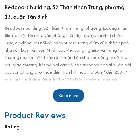
Reddoorz building, 52 Thân Nhân Trung, phường
13, quận Tân Bình
Reddoorz building, 52 Thân Nhân Trung, phường 13, quận Tân
Bình
là một tòa nhà văn phòng hiện đại tọa lạc tại vị trí chiến
lược, dễ dàng kết nối với các khu vực trọng điểm của thành phố
như sân bay Tân Sơn Nhất, các khu công nghiệp và trung tâm
thương mại lớn. Vị trí này rất thuận tiện cho các công ty có nhu
cầu giao thương, kết nối với các đối tác trong và ngoài nước. Với
các văn phòng cho thuê diện tích linh hoạt từ 50m² đến 200m²,
mức giá thuê dao động từ 10-12 USD/m²/tháng, tòa nhà
Reddoorz building
mang đến một không gian làm việc chuyên
nghiệp và tiện nghi, giúp các doanh nghiệp tăng cường sự phát
Read more
triển lâu dài trong môi trường cạnh tranh của TP.HCM.
Tòa nhà cung cấp đầy đủ các tiện ích như thang máy, hệ thống
Product Reviews
điều hòa, bảo vệ 24/7, bãi đậu xe rộng rãi, giúp doanh nghiệp
Rating
hoạt động hiệu quả.
Reddoorz building
phù hợp với các công ty
vừa và nhỏ, các doanh nghiệp cần một không gian làm việc