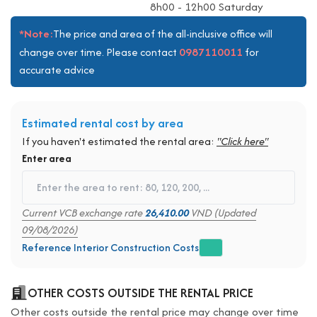
8h00 - 12h00 Saturday
*Note:
The price and area of the all-inclusive office will
0987110011
change over time. Please contact
for
accurate advice
Estimated rental cost by area
If you haven't estimated the rental area:
"Click here"
Enter area
Current VCB exchange rate
26,410.00
VND (Updated
09/08/2026)
Reference Interior Construction Costs
OTHER COSTS OUTSIDE THE RENTAL PRICE
Other costs outside the rental price may change over time