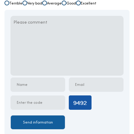
Terrible
Very bad
Average
Good
Excellent
chuyên nghiệp, đồng thời muốn tận dụng vị trí thuận tiện của tòa
nhà để phát triển mạnh mẽ hơn trong tương lai.
Địa chỉ
: 52 Thân Nhân Trung, phường 13, quận Tân
Bình, TP.HCM
Diện tích cho thuê
: 50m² đến 200m²
Giá thuê
: Từ 10-12 USD/m²/tháng
Tiện ích
: Thang máy, điều hòa, bảo vệ 24/7, bãi đậu xe
Phù hợp với
: Các doanh nghiệp vừa và nhỏ, công ty cần
không gian làm việc chuyên nghiệp
Vị trí
: Thuận tiện giao thông, gần sân bay Tân Sơn Nhất
và các khu công nghiệp lớn
Không gian làm việc tại Reddoorz building
Không gian làm việc tại
Reddoorz building
được thiết kế hợp lý
và linh hoạt, cung cấp một môi trường làm việc thoải mái và
sáng tạo cho các doanh nghiệp. Tòa nhà không chỉ đáp ứng nhu
cầu về diện tích mà còn đảm bảo các yếu tố tiện nghi như hệ
thống điện lạnh, bảo vệ an ninh 24/7, giúp công ty phát triển