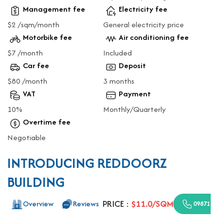
Management fee
Electricity fee
$2 /sqm/month
General electricity price
Motorbike fee
Air conditioning fee
$7 /month
Included
Car fee
Deposit
$80 /month
3 months
VAT
Payment
10%
Monthly/Quarterly
Overtime fee
Negotiable
INTRODUCING REDDOORZ
BUILDING
PRICE :
$11.0/SQM
Overview
Reviews
0987110