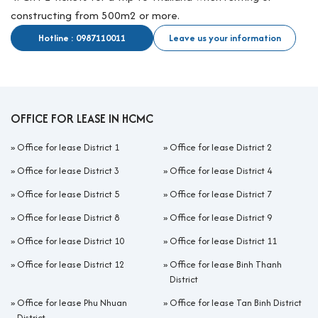
constructing from 500m2 or more.
Hotline : 0987110011
Leave us your information
OFFICE FOR LEASE IN HCMC
»
Office for lease District 1
»
Office for lease District 2
»
Office for lease District 3
»
Office for lease District 4
»
Office for lease District 5
»
Office for lease District 7
»
Office for lease District 8
»
Office for lease District 9
»
Office for lease District 10
»
Office for lease District 11
»
Office for lease District 12
»
Office for lease Binh Thanh
District
»
Office for lease Phu Nhuan
»
Office for lease Tan Binh District
District